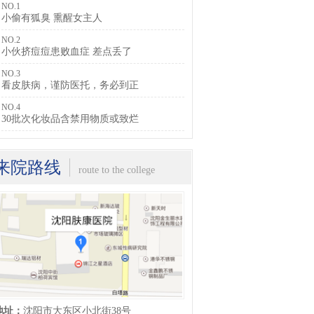
NO.1
小偷有狐臭 熏醒女主人
NO.2
小伙挤痘痘患败血症 差点丢了
NO.3
看皮肤病，谨防医托，务必到正
NO.4
30批次化妆品含禁用物质或致烂
来院路线
route to the college
地址：
沈阳市大东区小北街38号