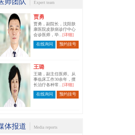
医师团队
在线询问
预约挂号
Expert team
王璐
王璐，副主任医师。从
事临床工作30余年，擅
长治疗各种常...
[详细]
在线询问
预约挂号
苗春宇
苗春宇，沈阳肤康医院
皮肤科主任。毕业于长
春中医药大学...
[详细]
在线询问
预约挂号
媒体报道
Media reports